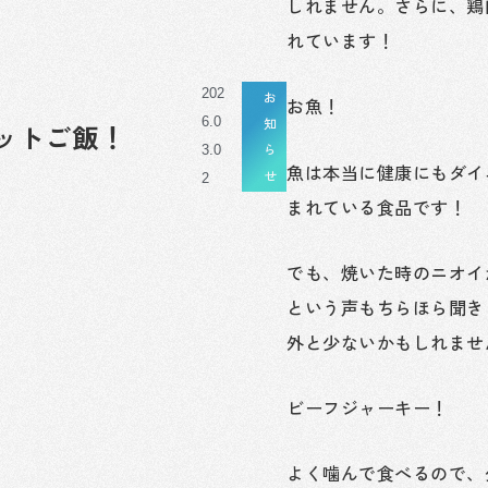
しれません。さらに、鶏
れています！
202
お
お魚！
6.0
知
ットご飯！
ら
3.0
魚は本当に健康にもダイ
せ
2
まれている食品です！
でも、焼いた時のニオイ
という声もちらほら聞き
外と少ないかもしれませ
ビーフジャーキー！
よく噛んで食べるので、