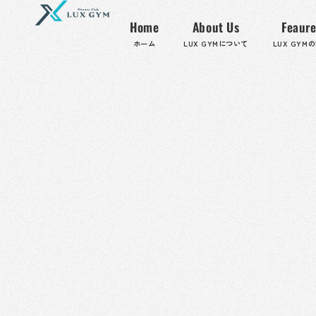
内
容
Home
About Us
Feaure
を
ホーム
LUX GYMについて
LUX GYM
ス
キ
ッ
プ