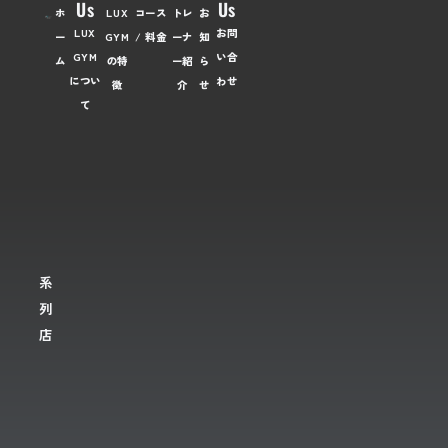
Us
Us
ホ
LUX
コース
トレ
お
LUX
お問
ー
GYM
/ 料金
ーナ
知
GYM
い合
ム
の特
ー紹
ら
につい
わせ
徴
介
せ
て
系
列
店