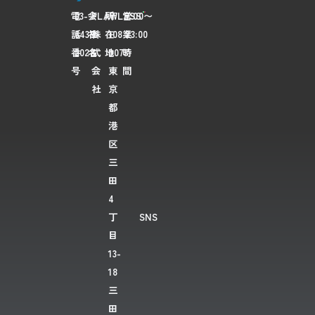
電
03-
会
FLAWLESS
所
〒
営
7:00〜
話
6435-
社
株
在
108-
業
23:00
番
2028
名
式
地
0073
時
号
会
東
間
社
京
都
港
区
三
田
4
丁
SNS
目
13-
18
三
田