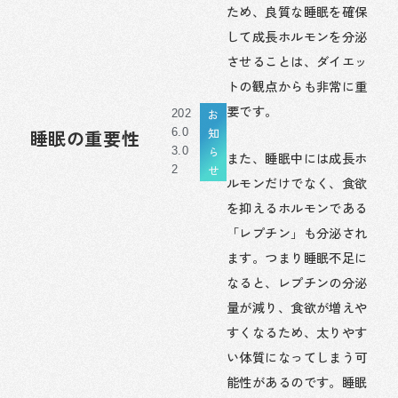
ため、良質な睡眠を確保
して成長ホルモンを分泌
させることは、ダイエッ
トの観点からも非常に重
要です。
お
202
知
睡眠の重要性
6.0
ら
3.0
また、睡眠中には成長ホ
せ
2
ルモンだけでなく、食欲
を抑えるホルモンである
「レプチン」も分泌され
ます。つまり睡眠不足に
なると、レプチンの分泌
量が減り、食欲が増えや
すくなるため、太りやす
い体質になってしまう可
能性があるのです。睡眠