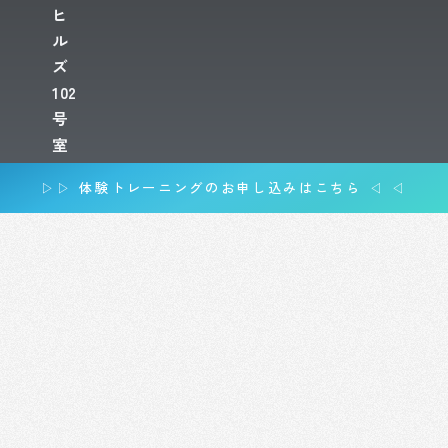
ヒ
ル
ズ
102
号
室
▷▷ 体験トレーニングのお申し込みはこちら ◁ ◁