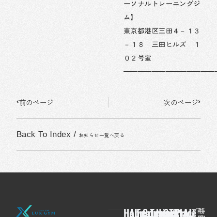
ーソナルトレーニングジ
ム】
東京都港区三田４－１３
－１８ 三田ヒルズ １
０２号室
━━━━━━━━━━━━━
Prev
Next
前のページ
次のページ
Back To Index
/
お知らせ一覧へ戻る
Home
About
Feaures
Course/Price
Trainer
News
Contact
TRIAL
プ
利
特