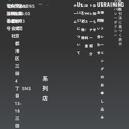
ラ
用
定
Us
Us
TRAINING
イ
規
商
電
03-
会
FLAWLESS
所
〒
営
7:00〜
ホ
LUX
コ
ト
お
バ
約
取
LUX
お
体
話
6435-
社
株
在
108-
業
23:00
シ
引
ー
GYM
ー
レ
知
ー
法
番
2028
名
式
地
0073
時
GYM
問
験
ム
の
ス
ー
ら
ポ
に
リ
基
号
会
東
間
に
い
ト
特
/
ナ
せ
シ
づ
ー
く
社
京
つ
合
レ
徴
料
ー
表
都
示
い
わ
ー
金
紹
港
て
せ
ニ
介
区
ン
三
グ
田
系
の
4
お
列
丁
SNS
申
目
店
し
13-
込
18
み
三
田