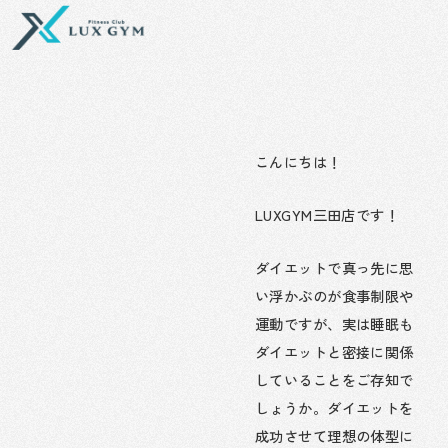
内
容
を
ス
キ
ッ
プ
こんにちは！
LUXGYM三田店です！
ダイエットで真っ先に思
い浮かぶのが食事制限や
運動ですが、実は睡眠も
ダイエットと密接に関係
していることをご存知で
しょうか。ダイエットを
成功させて理想の体型に