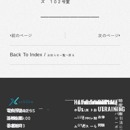
ズ １０２号室
━━━━━━━━━━━━━━
Prev
Next
前のページ
次のページ
Back To Index
/
お知らせ一覧へ戻る
Home
About
Feaures
Course/Price
Trainer
News
Contact
TRIAL
プ
利
特
ラ
用
定
Us
Us
TRAINING
イ
規
商
電
03-
会
FLAWLESS
所
〒
営
7:00〜
ホ
LUX
コ
ト
お
バ
約
取
LUX
お
体
話
6435-
社
株
在
108-
業
23:00
シ
引
ー
GYM
ー
レ
知
ー
法
番
2028
名
式
地
0073
時
GYM
問
験
ム
の
ス
ー
ら
ポ
に