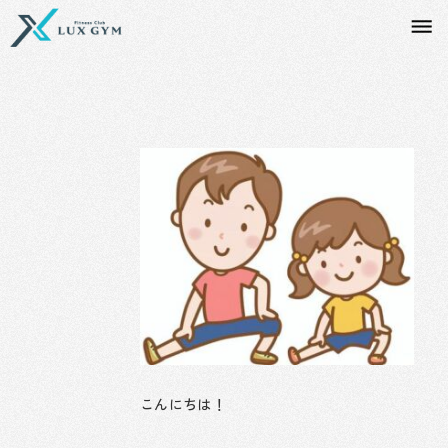
内
容
を
ス
キ
ッ
プ
こんにちは！