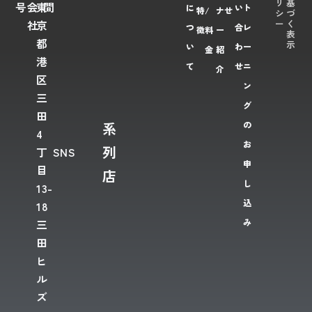
リ
基
号
会
東
間
に
い
ト
特
/
ナ
せ
シ
づ
ー
く
社
京
つ
合
レ
徴
料
ー
表
都
示
い
わ
ー
金
紹
港
て
せ
ニ
介
区
ン
三
グ
田
系
の
4
お
列
丁
SNS
申
目
店
し
13-
込
18
み
三
田
ヒ
ル
ズ