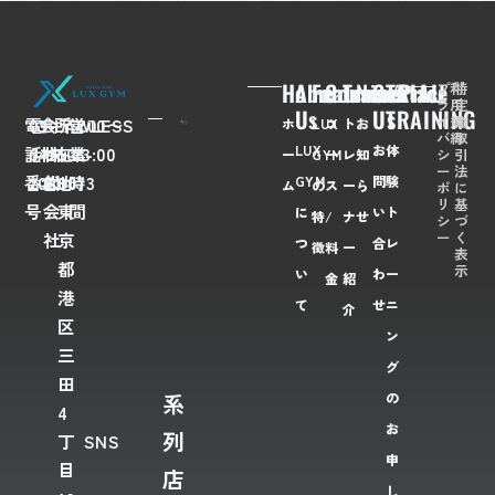
Home
About
Feaures
Course/Price
Trainer
News
Contact
TRIAL
プ
利
特
ラ
用
定
Us
Us
TRAINING
イ
規
商
電
03-
会
FLAWLESS
所
〒
営
7:00〜
ホ
LUX
コ
ト
お
バ
約
取
LUX
お
体
話
6435-
社
株
在
108-
業
23:00
シ
引
ー
GYM
ー
レ
知
ー
法
番
2028
名
式
地
0073
時
GYM
問
験
ム
の
ス
ー
ら
ポ
に
リ
基
号
会
東
間
に
い
ト
特
/
ナ
せ
シ
づ
ー
く
社
京
つ
合
レ
徴
料
ー
表
都
示
い
わ
ー
金
紹
港
て
せ
ニ
介
区
ン
三
グ
田
系
の
4
お
列
丁
SNS
申
目
店
し