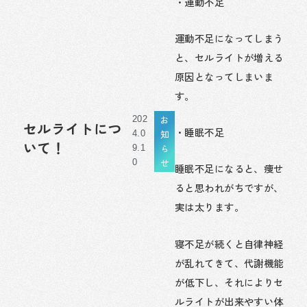
・運動不足
運動不足になってしまう
と、セルライトが増える
原因となってしまいま
す。
お
202
セルライトにつ
・睡眠不足
知
4.0
いて！
ら
9.1
せ
0
睡眠不足になると、痩せ
ると思われがちですが、
実は太ります。
寝不足が続くと自律神経
が乱れてきて、代謝機能
が低下し、それによりセ
ルライトが出来やすい体