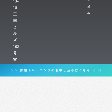
13-
込
18
み
三
田
ヒ
ル
ズ
102
号
室
▷▷ 体験トレーニングのお申し込みはこちら ◁ ◁