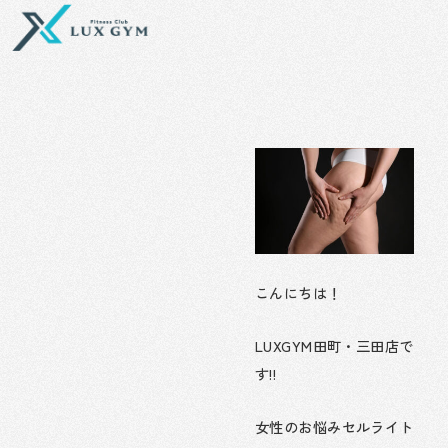
内
容
を
ス
キ
ッ
プ
こんにちは！
LUXGYM田町・三田店で
す!!
女性のお悩みセルライト