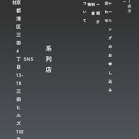
ー
く
社
京
つ
合
レ
徴
料
ー
表
都
示
い
わ
ー
金
紹
港
て
せ
ニ
介
区
ン
三
グ
田
系
の
4
お
列
丁
SNS
申
目
店
し
13-
込
18
み
三
田
ヒ
ル
ズ
102