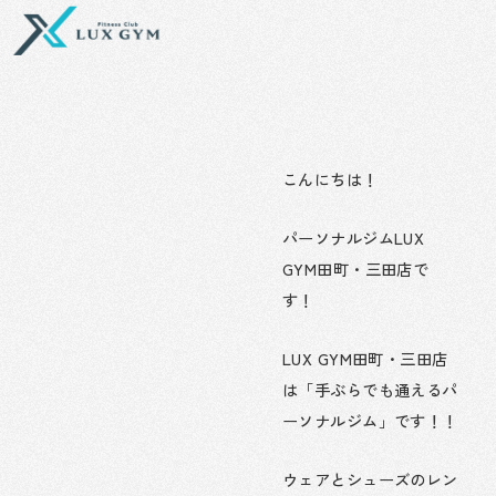
内
容
を
ス
キ
ッ
プ
こんにちは！
パーソナルジムLUX
GYM田町・三田店で
す！
LUX GYM田町・三田店
は「手ぶらでも通えるパ
ーソナルジム」です！！
ウェアとシューズのレン