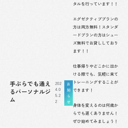
タルを行っています！！
エグゼクティブプランの
方は両方無料！スタンダ
ードプランの方はシュー
ズ無料でお貸ししており
ます！！
仕事帰りやどこかに出か
ける際でも、気軽に来て
トレーニングすることが
手ぶらでも通え
お
202
できます！
知
るパーソナルジ
4.0
ら
5.2
ム
せ
2
身体を変えるのは何歳か
らでも遅くありません！
ぜひ始めてみましょう！