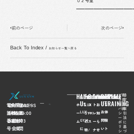
０２号室
━━━━━━━━━━━━━
Prev
Next
前のページ
次のページ
Back To Index
/
お知らせ一覧へ戻る
Home
About
Feaures
Course/Price
Trainer
News
Contact
TRIAL
プ
利
特
ラ
用
定
Us
Us
TRAINING
イ
規
商
電
03-
会
FLAWLESS
所
〒
営
7:00〜
ホ
LUX
コ
ト
お
バ
約
取
LUX
お
体
話
6435-
社
株
在
108-
業
23:00
シ
引
ー
GYM
ー
レ
知
ー
法
番
2028
名
式
地
0073
時
GYM
問
験
ム
の
ス
ー
ら
ポ
に
リ
基
号
会
東
間
に
い
ト
特
/
ナ
せ
シ
づ