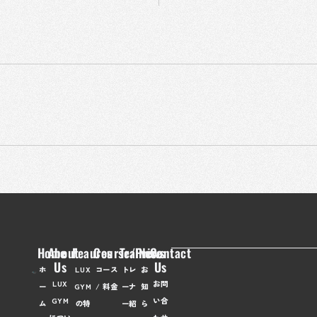
Home
About
Feaures
Course/Price
Trainer
News
Contact
Us
Us
ホ
LUX
コース
トレ
お
LUX
お問
ー
GYM
/ 料金
ーナ
知
GYM
い合
ム
の特
ー紹
ら