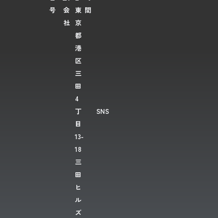
号
会
東
間
社
京
都
港
区
三
田
4
丁
SNS
目
13-
18
三
田
ヒ
ル
ズ