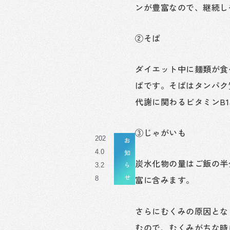
ンが豊富なので、継続し
②そば
ダイエット中に麺類が食
ばです。そばはタンパク
代謝に関わるビタミンB1
③じゃがいも
202
お
4.0
知
炭水化物の量はご飯の半
ら
3.2
せ
富に含みます。
8
さらにむくみの原因とな
むので、むくみがちな時