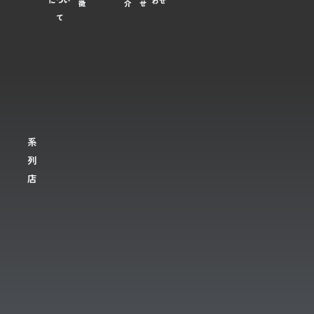
につい
わせ
徴
介
せ
て
系
列
店