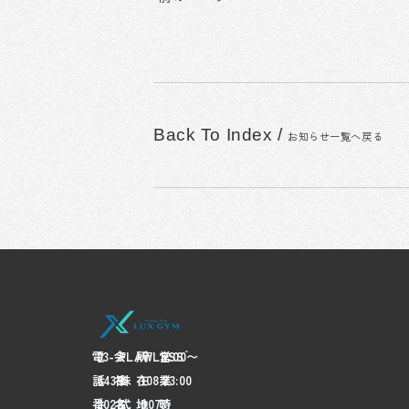
Back To Index
/
お知らせ一覧へ戻る
電
03-
会
FLAWLESS
所
〒
営
7:00〜
話
6435-
社
株
在
108-
業
23:00
番
2028
名
式
地
0073
時