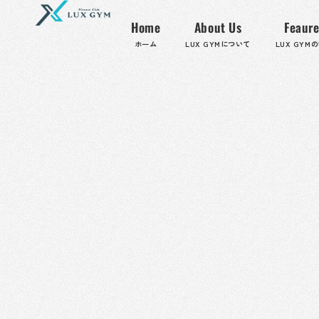
内
容
Home
About Us
Feaure
を
ホーム
LUX GYMについて
LUX GYM
ス
キ
ッ
プ