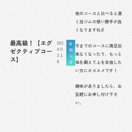
他のコースと比べると凄
く当ジムの使い勝手が良
くなりますね✌️
最高級！【エグ
お
202
今までのコースに満足出
知
ゼクティブコー
4.0
来なくなったり、もっと
ら
3.1
ス】
体を鍛えて上を目指した
せ
9
い方にオススメです！
興味がありましたら、お
気軽にお申し付け下さ
い。