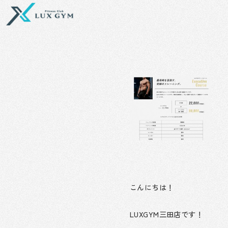
内
容
を
ス
キ
ッ
プ
こんにちは！
LUXGYM三田店です！