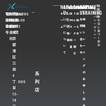
Home
About
Feaures
Course/Price
Trainer
News
Contact
TRIAL
プ
利
特
ラ
用
定
Us
Us
TRAINING
イ
規
商
電
03-
会
FLAWLESS
所
〒
営
7:00〜
ホ
LUX
コ
ト
お
バ
約
取
LUX
お
体
話
6435-
社
株
在
108-
業
23:00
シ
引
ー
GYM
ー
レ
知
ー
法
番
2028
名
式
地
0073
時
GYM
問
験
ム
の
ス
ー
ら
ポ
に
リ
基
号
会
東
間
に
い
ト
特
/
ナ
せ
シ
づ
ー
く
社
京
つ
合
レ
徴
料
ー
表
都
示
い
わ
ー
金
紹
港
て
せ
ニ
介
区
ン
三
グ
田
系
の
4
お
列
丁
SNS
申
目
店
し
13-
込
18
み