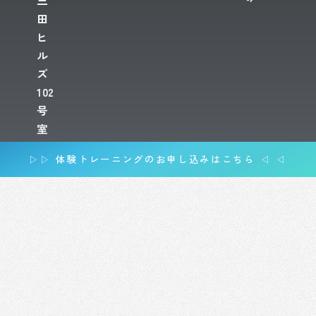
三
田
ヒ
ル
ズ
102
号
室
▷▷ 体験トレーニングのお申し込みはこちら ◁ ◁