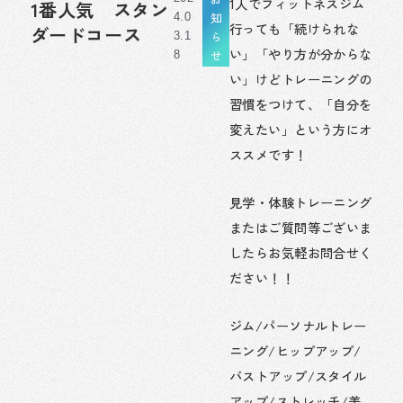
1人でフィットネスジム
1番人気 スタン
知
4.0
行っても「続けられな
ダードコース
ら
3.1
い」「やり方が分からな
せ
8
い」けどトレーニングの
習慣をつけて、「自分を
変えたい」という方にオ
ススメです！
見学・体験トレーニング
またはご質問等ございま
したらお気軽お問合せく
ださい！！
ジム/パーソナルトレー
ニング/ヒップアップ/
バストアップ/スタイル
アップ/ストレッチ/美