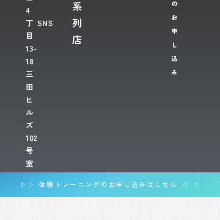
系
の
4
お
列
丁
SNS
申
目
店
し
13-
込
18
み
三
田
ヒ
ル
ズ
102
号
室
▷▷ 体験トレーニングのお申し込みはこちら ◁ ◁