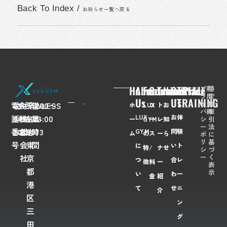
Back To Index
/
お知らせ一覧へ戻る
Home
About
Feaures
Course/Price
Trainer
News
Contact
TRIAL
プ
利
特
ラ
用
定
Us
Us
TRAINING
イ
規
商
電
03-
会
FLAWLESS
所
〒
営
7:00〜
ホ
LUX
コ
ト
お
バ
約
取
LUX
お
体
話
6435-
社
株
在
108-
業
23:00
シ
引
ー
GYM
ー
レ
知
ー
法
番
2028
名
式
地
0073
時
GYM
問
験
ム
の
ス
ー
ら
ポ
に
リ
基
号
会
東
間
に
い
ト
特
/
ナ
せ
シ
づ
ー
く
社
京
つ
合
レ
徴
料
ー
表
都
示
い
わ
ー
金
紹
港
て
せ
ニ
介
区
ン
三
グ
田