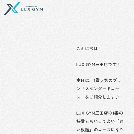
内
容
を
ス
キ
ッ
プ
こんにちは！
LUX GYM三田店です！
本日は、1番人気のプラ
ン「スタンダードコー
ス」をご紹介します♪
LUX GYM三田店の1番の
特徴ともいってよい「通
い放題」のコースになり