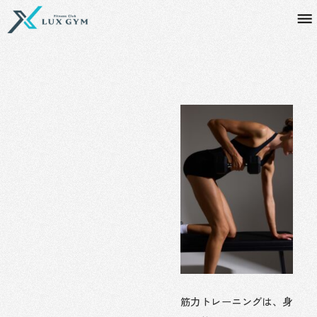
内
容
を
ス
キ
ッ
プ
筋力トレーニングは、身