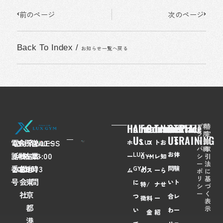
Prev
Next
前のページ
次のページ
Back To Index
/
お知らせ一覧へ戻る
Home
About
Feaures
Course/Price
Trainer
News
Contact
TRIAL
プ
利
特
ラ
用
定
Us
Us
TRAINING
イ
規
商
電
03-
会
FLAWLESS
所
〒
営
7:00〜
ホ
LUX
コ
ト
お
バ
約
取
LUX
お
体
話
6435-
社
株
在
108-
業
23:00
シ
引
ー
GYM
ー
レ
知
ー
法
番
2028
名
式
地
0073
時
GYM
問
験
ム
の
ス
ー
ら
ポ
に
リ
基
号
会
東
間
に
い
ト
特
/
ナ
せ
シ
づ
ー
く
社
京
つ
合
レ
徴
料
ー
表
都
示
い
わ
ー
金
紹
港