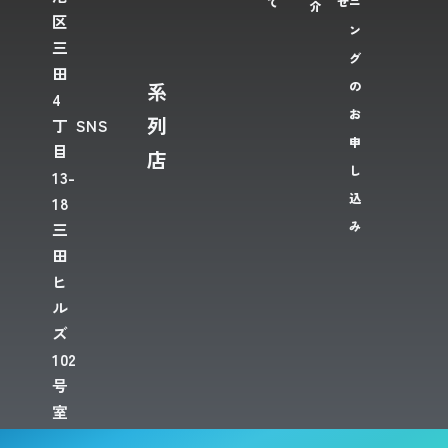
て
せ
ニ
介
区
ン
三
グ
田
系
の
4
お
列
丁
SNS
申
目
店
し
13-
込
18
み
三
田
ヒ
ル
ズ
102
号
室