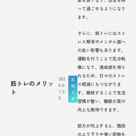
って過ごせるようになり
ます。
さらに、筋トレにはスト
レス解消やメンタル面へ
の良い影響もあります。
運動を行うことで気分転
換になり、達成感を得ら
れるため、日々のストレ
お
202
筋トレのメリッ
ス軽減にもつながりま
知
6.0
ト
す。継続することで生活
ら
7.0
せ
5
習慣が整い、睡眠の質の
向上も期待できます。
筋力が向上すると、階段
の上り下りや重い荷物を