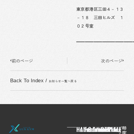
東京都港区三田４－１３
－１８ 三田ヒルズ １
０２号室
━━━━━━━━━━━━━
Prev
Next
前のページ
次のページ
Back To Index
/
お知らせ一覧へ戻る
Home
About
Feaures
Course/Price
Trainer
News
Contact
TRIAL
プ
利
特
ラ
用
定