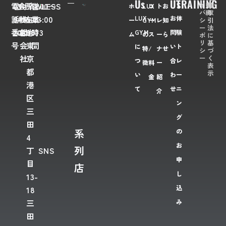
Us
Us
TRAINING
イ
規
商
電
03-
会
FLAWLESS
所
〒
営
7:00〜
ホ
LUX
コ
ト
お
バ
約
取
LUX
お
体
話
6435-
社
株
在
108-
業
23:00
シ
引
ー
GYM
ー
レ
知
ー
法
番
2028
名
式
地
0073
時
GYM
問
験
ム
の
ス
ー
ら
ポ
に
リ
基
号
会
東
間
に
い
ト
特
/
ナ
せ
シ
づ
ー
く
社
京
つ
合
レ
徴
料
ー
表
都
示
い
わ
ー
金
紹
港
て
せ
ニ
介
区
ン
三
グ
田
系
の
4
お
列
丁
SNS
申
目
店
し
13-
込
18
み
三
田