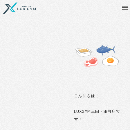
内
容
を
ス
キ
ッ
プ
こんにちは！
LUXGYM三田・田町店で
す！