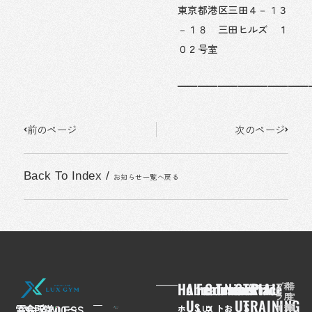
東京都港区三田４－１３
－１８ 三田ヒルズ １
０２号室
━━━━━━━━━━━━━
Prev
Next
前のページ
次のページ
Back To Index
/
お知らせ一覧へ戻る
Home
About
Feaures
Course/Price
Trainer
News
Contact
TRIAL
プ
利
特
ラ
用
定
Us
Us
TRAINING
イ
規
商
電
03-
会
FLAWLESS
所
〒
営
7:00〜
ホ
LUX
コ
ト
お