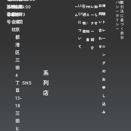
バ
約
取
LUX
お
体
話
6435-
社
株
在
108-
業
23:00
シ
引
ー
GYM
ー
レ
知
ー
法
番
2028
名
式
地
0073
時
GYM
問
験
ム
の
ス
ー
ら
ポ
に
リ
基
号
会
東
間
に
い
ト
特
/
ナ
せ
シ
づ
ー
く
社
京
つ
合
レ
徴
料
ー
表
都
示
い
わ
ー
金
紹
港
て
せ
ニ
介
区
ン
三
グ
田
系
の
4
お
列
丁
SNS
申
目
店
し
13-
込
18
み
三
田
ヒ