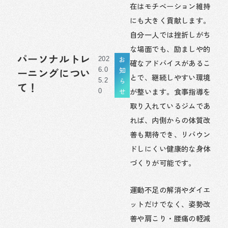
在はモチベーション維持
にも大きく貢献します。
自分一人では挫折しがち
な場面でも、励ましや的
パーソナルトレ
お
202
確なアドバイスがあるこ
知
ーニングについ
6.0
とで、継続しやすい環境
ら
5.2
て！
が整います。食事指導を
せ
0
取り入れているジムであ
れば、内側からの体質改
善も期待でき、リバウン
ドしにくい健康的な身体
づくりが可能です。
運動不足の解消やダイエ
ットだけでなく、姿勢改
善や肩こり・腰痛の軽減