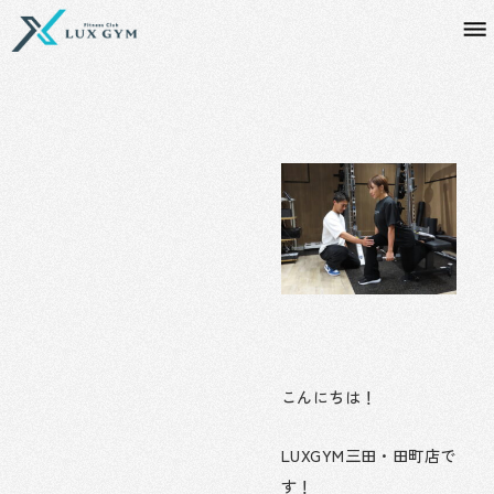
内
容
を
ス
キ
ッ
プ
こんにちは！
LUXGYM三田・田町店で
す！