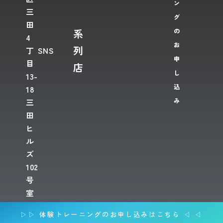
ン
三
グ
田
系
の
4
お
列
丁
SNS
申
目
店
し
13-
込
18
み
三
田
ヒ
ル
ズ
102
号
室
▷▷ 体験トレーニングのお申し込みはこちら ◁ ◁