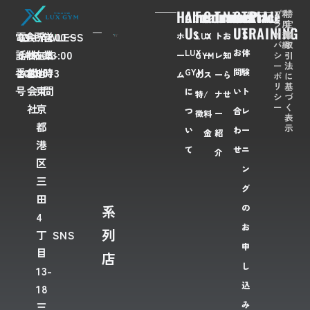
Home
About
Feaures
Course/Price
Trainer
News
Contact
TRIAL
プ
利
特
ラ
用
定
Us
Us
TRAINING
イ
規
商
電
03-
会
FLAWLESS
所
〒
営
7:00〜
ホ
LUX
コ
ト
お
バ
約
取
LUX
お
体
話
6435-
社
株
在
108-
業
23:00
シ
引
ー
GYM
ー
レ
知
ー
法
番
2028
名
式
地
0073
時
GYM
問
験
ム
の
ス
ー
ら
ポ
に
リ
基
号
会
東
間
に
い
ト
特
/
ナ
せ
シ
づ
ー
く
社
京
つ
合
レ
徴
料
ー
表
都
示
い
わ
ー
金
紹
港
て
せ
ニ
介
区
ン
三
グ
田
系
の
4
お
列
丁
SNS
申
目
店
し
13-
込
18
み
三