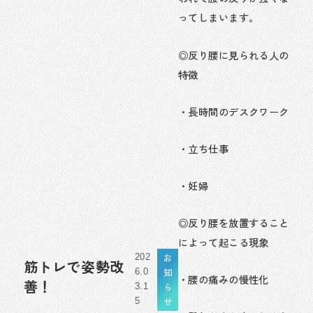
ってしまいます。
◎反り腰に見られる人の
特徴
・長時間のデスクワーク
・立ち仕事
・妊婦
◎反り腰を放置すること
によって起こる現象
お
202
筋トレで姿勢改
知
6.0
・腰の痛みの慢性化
善！
ら
3.1
せ
5