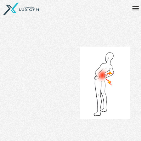
内
容
を
ス
キ
ッ
プ