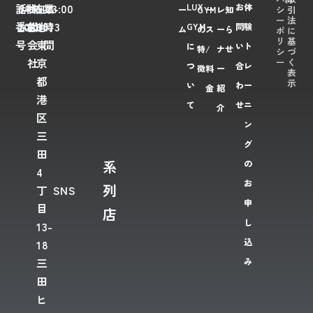
LUX
お
体
話
6435-
社
株
在
108-
業
23:00
シ
引
ー
GYM
ー
レ
知
ー
法
番
2028
名
式
地
0073
時
GYM
問
験
ム
の
ス
ー
ら
ポ
に
リ
基
号
会
東
間
に
い
ト
特
/
ナ
せ
シ
づ
ー
く
社
京
つ
合
レ
徴
料
ー
表
都
示
い
わ
ー
金
紹
港
て
せ
ニ
介
区
ン
三
グ
田
系
の
4
お
列
丁
SNS
申
目
店
し
13-
込
18
み
三
田
ヒ