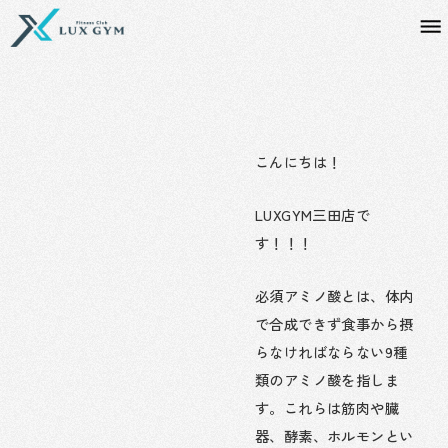
内
容
を
ス
キ
ッ
プ
こんにちは！
LUXGYM三田店で
す！！！
必須アミノ酸とは、体内
で合成できず食事から摂
らなければならない9種
類のアミノ酸を指しま
す。これらは筋肉や臓
器、酵素、ホルモンとい