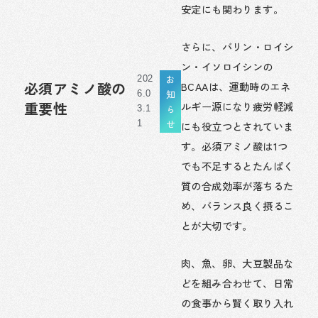
安定にも関わります。
さらに、バリン・ロイシ
ン・イソロイシンの
お
202
必須アミノ酸の
BCAAは、運動時のエネ
知
6.0
重要性
ルギー源になり疲労軽減
ら
3.1
せ
にも役立つとされていま
1
す。必須アミノ酸は1つ
でも不足するとたんぱく
質の合成効率が落ちるた
め、バランス良く摂るこ
とが大切です。
肉、魚、卵、大豆製品な
どを組み合わせて、日常
の食事から賢く取り入れ