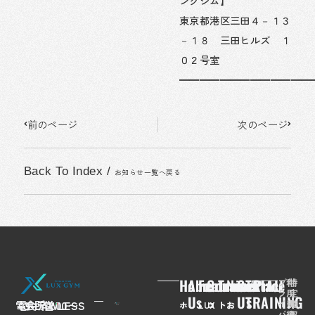
ングジム】
東京都港区三田４－１３
－１８ 三田ヒルズ １
０２号室
━━━━━━━━━━━━━
Prev
Next
前のページ
次のページ
Back To Index
/
お知らせ一覧へ戻る
Home
About
Feaures
Course/Price
Trainer
News
Contact
TRIAL
プ
利
特
ラ
用
定
Us
Us
TRAINING
イ
規
商
電
03-
会
FLAWLESS
所
〒
営
7:00〜
ホ
LUX
コ
ト
お
バ
約
取