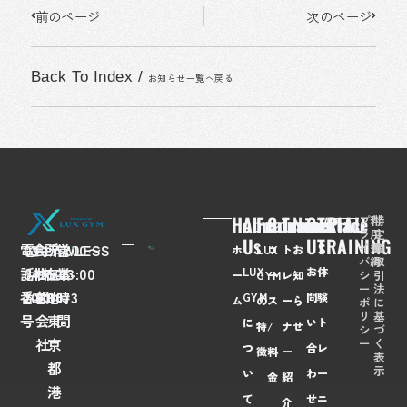
Prev
Next
前のページ
次のページ
Back To Index
/
お知らせ一覧へ戻る
Home
About
Feaures
Course/Price
Trainer
News
Contact
TRIAL
プ
利
特
ラ
用
定
Us
Us
TRAINING
イ
規
商
電
03-
会
FLAWLESS
所
〒
営
7:00〜
ホ
LUX
コ
ト
お
バ
約
取
LUX
お
体
話
6435-
社
株
在
108-
業
23:00
シ
引
ー
GYM
ー
レ
知
ー
法
番
2028
名
式
地
0073
時
GYM
問
験
ム
の
ス
ー
ら
ポ
に
リ
基
号
会
東
間
に
い
ト
特
/
ナ
せ
シ
づ
ー
く
社
京
つ
合
レ
徴
料
ー
表
都
示
い
わ
ー
金
紹
港
て
せ
ニ
介