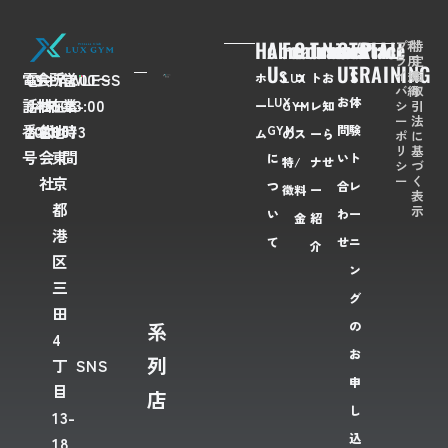
Home
About
Feaures
Course/Price
Trainer
News
Contact
TRIAL
プ
利
特
ラ
用
定
Us
Us
TRAINING
イ
規
商
電
03-
会
FLAWLESS
所
〒
営
7:00〜
ホ
LUX
コ
ト
お
バ
約
取
LUX
お
体
話
6435-
社
株
在
108-
業
23:00
シ
引
ー
GYM
ー
レ
知
ー
法
番
2028
名
式
地
0073
時
GYM
問
験
ム
の
ス
ー
ら
ポ
に
リ
基
号
会
東
間
に
い
ト
特
/
ナ
せ
シ
づ
ー
く
社
京
つ
合
レ
徴
料
ー
表
都
示
い
わ
ー
金
紹
港
て
せ
ニ
介
区
ン
三
グ
田
系
の
4
お
列
丁
SNS
申
目
店
し
13-
込
18