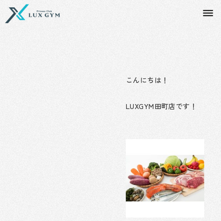
内
容
を
ス
キ
ッ
プ
こんにちは！
LUXGYM田町店です！