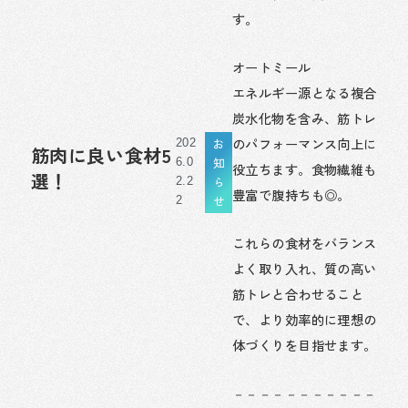
す。
オートミール
エネルギー源となる複合
炭水化物を含み、筋トレ
のパフォーマンス向上に
お
202
筋肉に良い食材5
知
6.0
役立ちます。食物繊維も
選！
ら
2.2
豊富で腹持ちも◎。
せ
2
これらの食材をバランス
よく取り入れ、質の高い
筋トレと合わせること
で、より効率的に理想の
体づくりを目指せます。
－－－－－－－－－－－