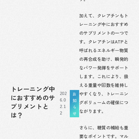
加えて、クレアチンもト
レーニング中におすすめ
のサプリメントの一つで
す。クレアチンはATPと
呼ばれるエネルギー物質
の再合成を助け、瞬発的
なパワー発揮をサポート
します。これにより、扱
える重量や回数を維持し
トレーニング中
やすくなり、トレーニン
お
202
におすすめのサ
知
6.0
グボリュームの確保につ
プリメントと
ら
2.1
ながります。
せ
は？
2
さらに、糖質の補給も重
要なポイントです。マル