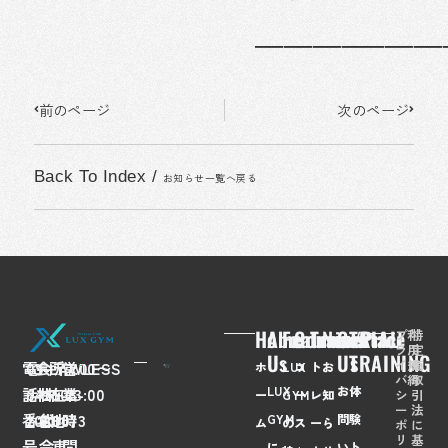
━━━━━━━━━━━━━
Prev
Next
前のページ
次のページ
Back To Index
/
お知らせ一覧へ戻る
Home
About
Feaures
Course/Price
Trainer
News
Contact
TRIAL
プ
利
特
ラ
用
定
Us
Us
TRAINING
イ
規
商
電
03-
会
FLAWLESS
所
〒
営
7:00〜
ホ
LUX
コ
ト
お
バ
約
取
LUX
お
体
話
6435-
社
株
在
108-
業
23:00
シ
引
ー
GYM
ー
レ
知
ー
法
番
2028
名
式
地
0073
時
GYM
問
験
ム
の
ス
ー
ら
ポ
に
リ
基
号
会
東
間
に
い
ト