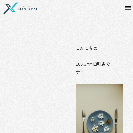
内
容
を
ス
キ
ッ
プ
こんにちは！
LUXGYM田町店で
す！