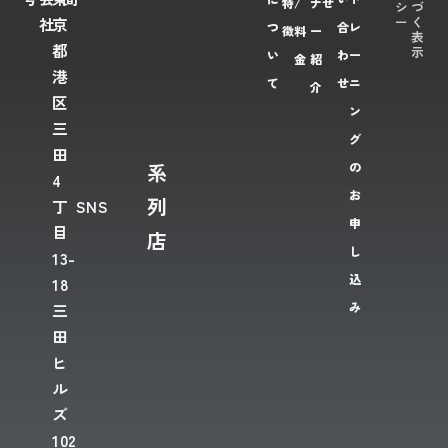
特
/
ナ
せ
シ
づ
ー
く
社
京
つ
合
レ
徴
料
ー
表
都
示
い
わ
ー
金
紹
港
て
せ
ニ
介
区
ン
三
グ
田
系
の
4
お
列
丁
SNS
申
目
店
し
13-
込
18
み
三
田
ヒ
ル
ズ
102