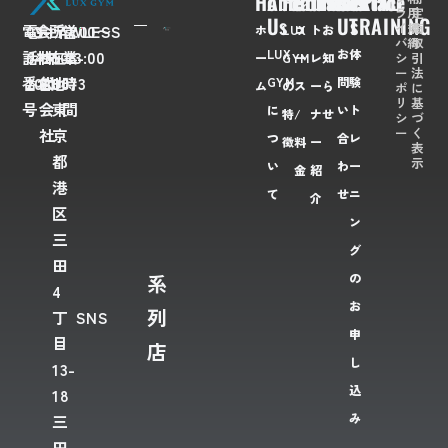
Home
About
Feaures
Course/Price
Trainer
News
Contact
TRIAL
ラ
用
定
Us
Us
TRAINING
イ
規
商
電
03-
会
FLAWLESS
所
〒
営
7:00〜
ホ
LUX
コ
ト
お
バ
約
取
LUX
お
体
話
6435-
社
株
在
108-
業
23:00
シ
引
ー
GYM
ー
レ
知
ー
法
番
2028
名
式
地
0073
時
GYM
問
験
ム
の
ス
ー
ら
ポ
に
リ
基
号
会
東
間
に
い
ト
特
/
ナ
せ
シ
づ
ー
く
社
京
つ
合
レ
徴
料
ー
表
都
示
い
わ
ー
金
紹
港
て
せ
ニ
介
区
ン
三
グ
田
系
の
4
お
列
丁
SNS
申
目
店
し
13-
込
18
み
三
田