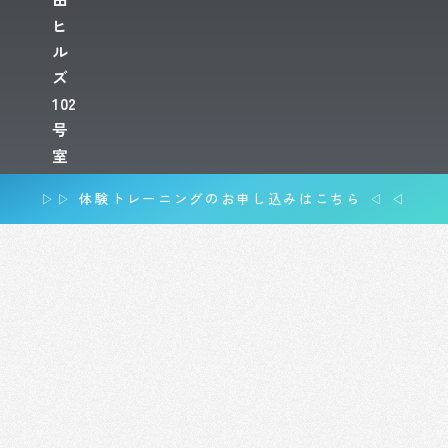
ヒ
ル
ズ
102
号
室
▷▷ 体験トレーニングのお申し込みはこちら ◁ ◁