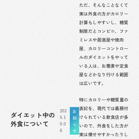
ただ、そんなことなくて
実は外食の方がカロリー
計算もしやすいし、糖質
制限だとコンビニ、ファ
ミレスや居酒屋や焼肉
屋、カロリーコントロー
ルのダイエットをやって
いる人は、お蕎麦や定食
屋などかなり行ける範囲
は広いです。
特にカロリーや糖質量の
表記を、現代では義務付
お
202
ダイエット中の
けられている飲食店が多
知
5.1
外食について
ら
0.0
いので、外食をした方が
せ
6
実は痩せやすかったりし