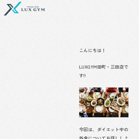
内
容
を
ス
キ
ッ
プ
こんにちは！
LUXGYM田町・三田店で
す!!
今回は、ダイエット中の
外食についてお話ししよ