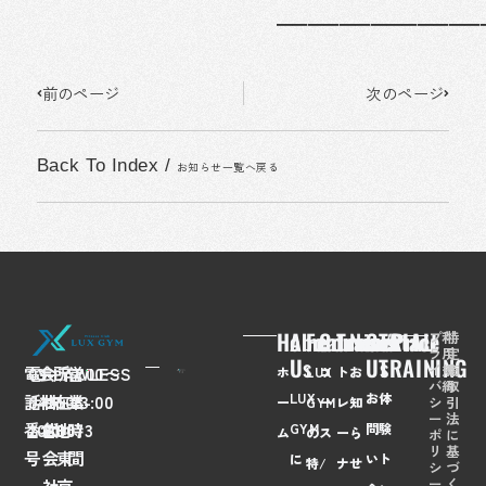
━━━━━━━━━━━━━
Prev
Next
前のページ
次のページ
Back To Index
/
お知らせ一覧へ戻る
Home
About
Feaures
Course/Price
Trainer
News
Contact
TRIAL
プ
利
特
ラ
用
定
Us
Us
TRAINING
イ
規
商
電
03-
会
FLAWLESS
所
〒
営
7:00〜
ホ
LUX
コ
ト
お
バ
約
取
LUX
お
体
話
6435-
社
株
在
108-
業
23:00
シ
引
ー
GYM
ー
レ
知
ー
法
番
2028
名
式
地
0073
時
GYM
問
験
ム
の
ス
ー
ら
ポ
に
リ
基
号
会
東
間
に
い
ト
特
/
ナ
せ
シ
づ
ー
く