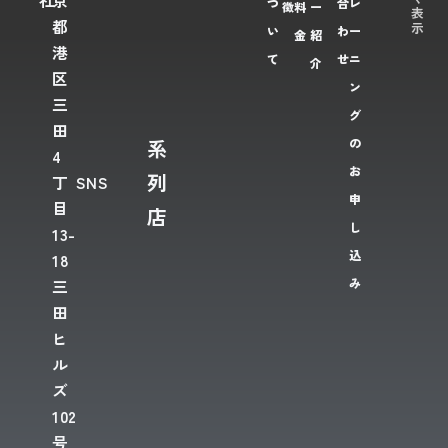
社
京
つ
合
レ
徴
料
ー
表
都
示
い
わ
ー
金
紹
港
て
せ
ニ
介
区
ン
三
グ
田
系
の
4
お
列
丁
SNS
申
目
店
し
13-
込
18
み
三
田
ヒ
ル
ズ
102
号