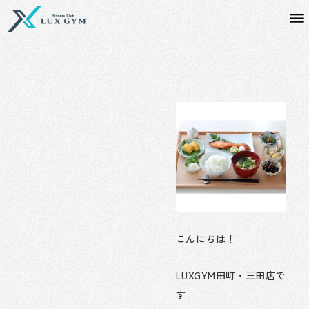
内
容
を
ス
キ
ッ
プ
こんにちは！
LUXGYM田町・三田店で
す