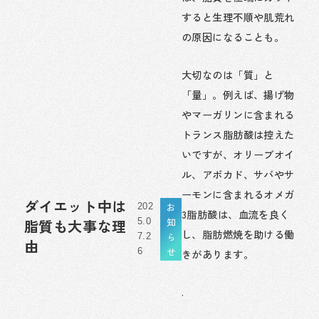
すると生理不順や肌荒れ
の原因になることも。
大切なのは「質」と
「量」。例えば、揚げ物
やマーガリンに含まれる
トランス脂肪酸は控えた
いですが、オリーブオイ
ル、アボカド、サバやサ
ーモンに含まれるオメガ
ダイエット中は
お
202
3脂肪酸は、血流を良く
知
脂質も大事な理
5.0
し、脂肪燃焼を助ける働
ら
7.2
由
せ
きがあります。
6
.