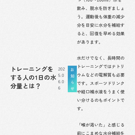
飲み、脱水を防ぎましょ
う。運動後も体重の減少
分を目安に水分を補給す
ると、回復を早める効果
があります。
水だけでなく、長時間の
トレーニングではナトリ
トレーニングを
お
202
ウムなどの電解質も必要
知
する人の1日の水
5.0
ら
6.0
です。スポーツドリンク
分量とは？
せ
6
や経口補水液をうまく使
い分けるのもポイントで
す。
「喉が渇いた」と感じる
前にこまめな水分補給を