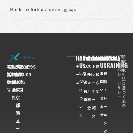
Back To Index
/
お知らせ一覧へ戻る
Home
About
Feaures
Course/Price
Trainer
News
Contact
TRIAL
プ
利
特
ラ
用
定
Us
Us
TRAINING
イ
規
商
電
03-
会
FLAWLESS
所
〒
営
7:00〜
ホ
LUX
コ
ト
お
バ
約
取
LUX
お
体
話
6435-
社
株
在
108-
業
23:00
シ
引
ー
GYM
ー
レ
知
ー
法
番
2028
名
式
地
0073
時
GYM
問
験
ム
の
ス
ー
ら
ポ
に
リ
基
号
会
東
間
に
い
ト
特
/
ナ
せ
シ
づ
ー
く
社
京
つ
合
レ
徴
料
ー
表
都
示
い
わ
ー
金
紹
港
て
せ
ニ
介
区
ン
三
グ