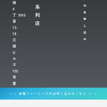
田
系
の
4
お
列
丁
SNS
申
目
店
し
13-
込
18
み
三
田
ヒ
ル
ズ
102
号
室
▷▷ 体験トレーニングのお申し込みはこちら ◁ ◁