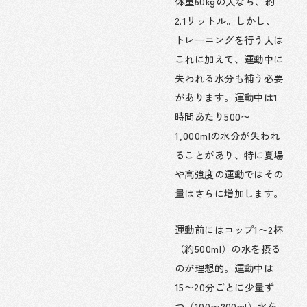
体重60kgの人なら、約
2.1リットル。しかし、
トレーニングを行う人は
これに加えて、運動中に
失われる水分も補う必要
があります。運動中は1
時間あたり500〜
1,000mlの水分が失われ
ることがあり、特に夏場
や高強度の運動ではその
量はさらに増加します。
運動前にはコップ1〜2杯
（約500ml）の水を摂る
のが理想的。運動中は
15〜20分ごとに少量ず
つ（100〜200ml）水を