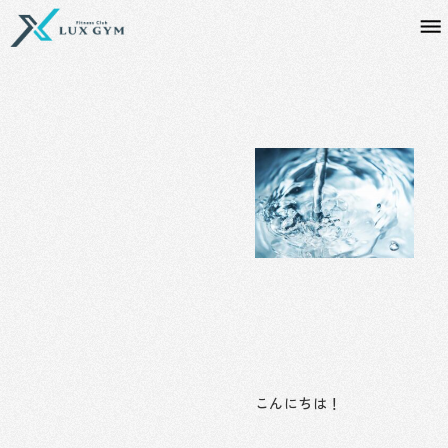
内
容
を
ス
キ
ッ
プ
こんにちは！