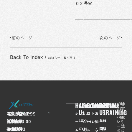
０２号室
━━━━━━━━━━━━━
Prev
Next
前のページ
次のページ
Back To Index
/
お知らせ一覧へ戻る
Home
About
Feaures
Course/Price
Trainer
News
Contact
TRIAL
プ
利
特
ラ
用
定
Us
Us
TRAINING
イ
規
商
電
03-
会
FLAWLESS
所
〒
営
7:00〜
ホ
LUX
コ
ト
お
バ
約
取
LUX
お
体
話
6435-
社
株
在
108-
業
23:00
シ
引
ー
GYM
ー
レ
知
ー
法
番
2028
名
式
地
0073
時
GYM
問
験
ム
の
ス
ー
ら
ポ
に