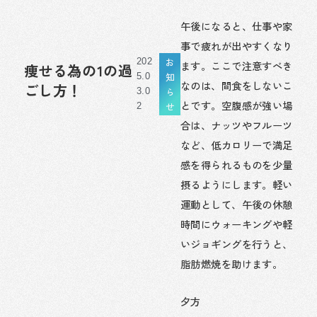
午後になると、仕事や家
事で疲れが出やすくなり
お
202
ます。ここで注意すべき
痩せる為の1の過
知
5.0
なのは、間食をしないこ
ごし方！
ら
3.0
とです。空腹感が強い場
せ
2
合は、ナッツやフルーツ
など、低カロリーで満足
感を得られるものを少量
摂るようにします。軽い
運動として、午後の休憩
時間にウォーキングや軽
いジョギングを行うと、
脂肪燃焼を助けます。
夕方