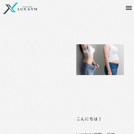
内
容
を
ス
キ
ッ
プ
こんにちは！