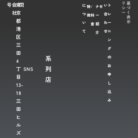
リ
基
号
会
東
間
に
い
ト
特
/
ナ
せ
シ
づ
ー
く
社
京
つ
合
レ
徴
料
ー
表
都
示
い
わ
ー
金
紹
港
て
せ
ニ
介
区
ン
三
グ
田
系
の
4
お
列
丁
SNS
申
目
店
し
13-
込
18
み
三
田
ヒ
ル
ズ