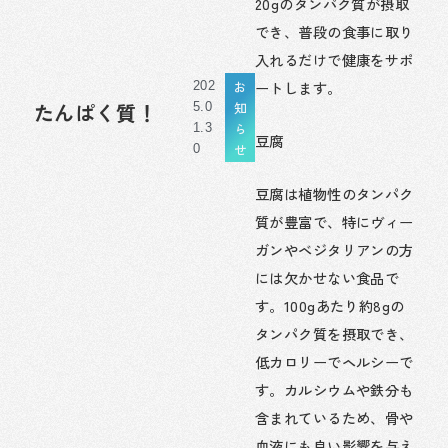
20gのタンパク質が摂取
でき、普段の食事に取り
入れるだけで健康をサポ
お
ートします。
202
知
たんぱく質！
5.0
ら
1.3
豆腐
せ
0
豆腐は植物性のタンパク
質が豊富で、特にヴィー
ガンやベジタリアンの方
には欠かせない食品で
す。100gあたり約8gの
タンパク質を摂取でき、
低カロリーでヘルシーで
す。カルシウムや鉄分も
含まれているため、骨や
血液にも良い影響を与え