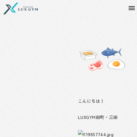
内
容
を
ス
キ
ッ
プ
こんにちは！
LUXGYM田町・三田