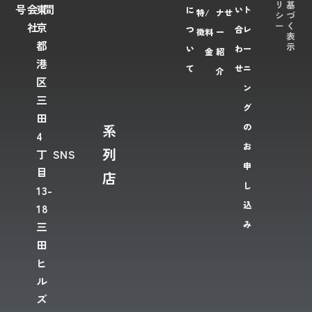
リ
基
号
会
東
間
に
い
ト
特
/
ナ
せ
シ
づ
ー
く
社
京
つ
合
レ
徴
料
ー
表
都
示
い
わ
ー
金
紹
港
て
せ
ニ
介
区
ン
三
グ
田
系
の
4
お
列
丁
SNS
申
目
店
し
13-
込
18
み
三
田
ヒ
ル
ズ