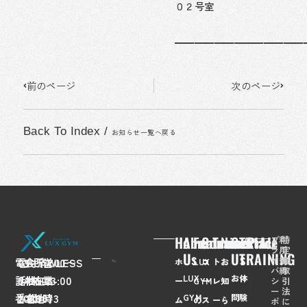
０２号室
━━━━━━━━━━━━━
Prev
Next
前のページ
次のページ
Back To Index
/
お知らせ一覧へ戻る
Home
About
Feaures
Course/Price
Trainer
News
Contact
TRIAL
プ
利
特
ラ
用
定
Us
Us
TRAINING
イ
規
商
電
03-
会
FLAWLESS
所
〒
営
7:00〜
ホ
LUX
コ
ト
お
バ
約
取
LUX
お
体
話
6435-
社
株
在
108-
業
23:00
シ
引
ー
GYM
ー
レ
知
ー
法
番
2028
名
式
地
0073
時
GYM
問
験
ム
の
ス
ー
ら
ポ
に