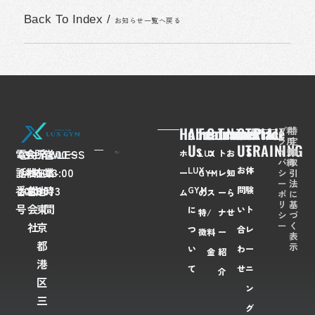
Back To Index
/
お知らせ一覧へ戻る
Home
About
Feaures
Course/Price
Trainer
News
Contact
TRIAL
プ
利
特
ラ
用
定
Us
Us
TRAINING
イ
規
商
電
03-
会
FLAWLESS
所
〒
営
7:00〜
ホ
LUX
コ
ト
お
バ
約
取
LUX
お
体
話
6435-
社
株
在
108-
業
23:00
シ
引
ー
GYM
ー
レ
知
ー
法
番
2028
名
式
地
0073
時
GYM
問
験
ム
の
ス
ー
ら
ポ
に
リ
基
号
会
東
間
に
い
ト
特
/
ナ
せ
シ
づ
ー
く
社
京
つ
合
レ
徴
料
ー
表
都
示
い
わ
ー
金
紹
港
て
せ
ニ
介
区
ン
三
グ