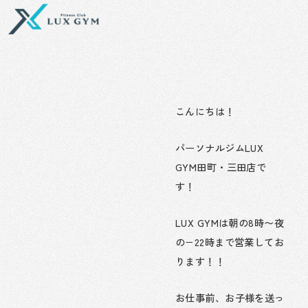
内
容
を
ス
キ
ッ
プ
こんにちは！
パーソナルジムLUX
GYM田町・三田店で
す！
LUX GYMは朝の8時〜夜
の−22時まで営業してお
ります！！
お仕事前、お子様を送っ