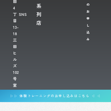
田
系
の
4
お
列
丁
SNS
申
目
店
し
13-
込
18
み
三
田
ヒ
ル
ズ
102
号
室
▷▷ 体験トレーニングのお申し込みはこちら ◁ ◁