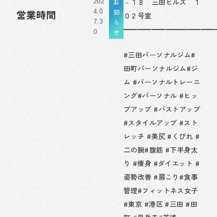
－１８ 三田ヒルズ １
お
202
知
営業時間
4.0
０２号室
ら
7.3
━━━━━━━━━━━━━
せ
0
#三田パーソナルジム#
田町パーソナルジム#ジ
ム #パーソナルトレーニ
ング#パーソナル #ヒッ
プアップ #バストアップ
#スタイルアップ #スト
レッチ #美尻 #くびれ #
二の腕#腹筋 #下半身太
り #痩身 #ダイエット #
姿勢改善 #肩こり#食事
管理#フィットネス女子
#東京 #港区 #三田 #田