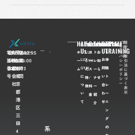
Home
About
Feaures
Course/Price
Trainer
News
Contact
TRIAL
プ
利
特
ラ
用
定
Us
Us
TRAINING
イ
規
商
電
03-
会
FLAWLESS
所
〒
営
7:00〜
ホ
LUX
コ
ト
お
バ
約
取
LUX
お
体
話
6435-
社
株
在
108-
業
23:00
シ
引
ー
GYM
ー
レ
知
ー
法
番
2028
名
式
地
0073
時
GYM
問
験
ム
の
ス
ー
ら
ポ
に
リ
基
号
会
東
間
に
い
ト
特
/
ナ
せ
シ
づ
ー
く
社
京
つ
合
レ
徴
料
ー
表
都
示
い
わ
ー
金
紹
港
て
せ
ニ
介
区
ン
三
グ
田
系
の
4