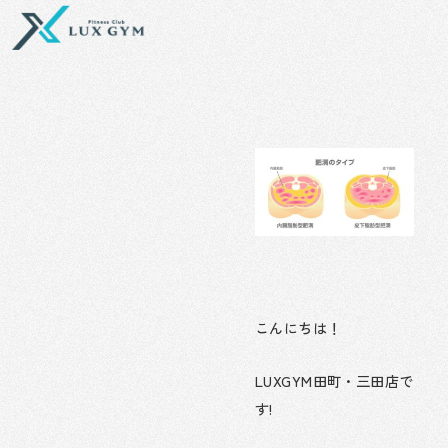
内
容
を
ス
キ
ッ
プ
こんにちは！
LUXGYM田町・三田店で
す!