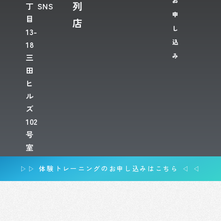
お
列
丁
SNS
申
目
店
し
13-
込
18
み
三
田
ヒ
ル
ズ
102
号
室
▷▷ 体験トレーニングのお申し込みはこちら ◁ ◁