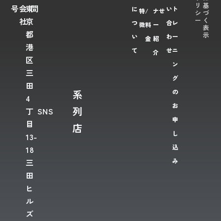
リ
基
号
会
東
間
に
い
ト
特
/
ナ
せ
シ
づ
ー
く
社
京
つ
合
レ
徴
料
ー
表
都
示
い
わ
ー
金
紹
港
て
せ
ニ
介
区
ン
三
グ
田
系
の
4
お
列
丁
SNS
申
目
店
し
13-
込
18
み
三
田
ヒ
ル
ズ