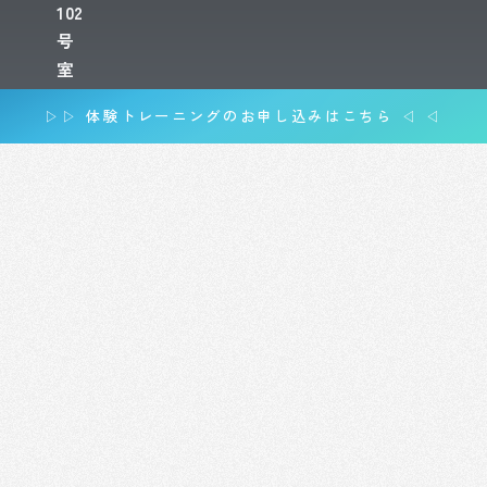
102
号
室
▷▷ 体験トレーニングのお申し込みはこちら ◁ ◁