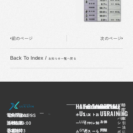
Prev
Next
前のページ
次のページ
Back To Index
/
お知らせ一覧へ戻る
Home
About
Feaures
Course/Price
Trainer
News
Contact
TRIAL
プ
利
特
ラ
用
定
Us
Us
TRAINING
イ
規
商
電
03-
会
FLAWLESS
所
〒
営
7:00〜
ホ
LUX
コ
ト
お
バ
約
取
LUX
お
体
話
6435-
社
株
在
108-
業
23:00
シ
引
ー
GYM
ー
レ
知
ー
法
番
2028
名
式
地
0073
時
GYM
問
験
ム
の
ス
ー
ら
ポ
に