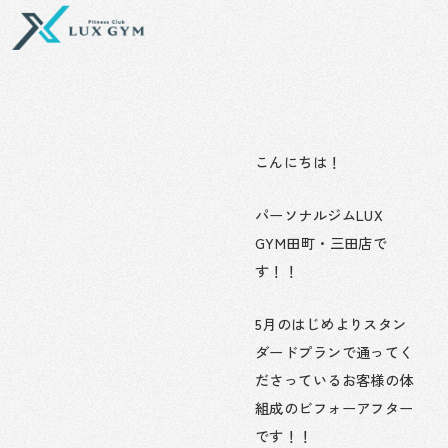
内
容
を
ス
キ
ッ
プ
こんにちは！
パーソナルジムLUX
GYM田町・三田店で
す！！
5月のはじめよりスタン
ダードプランで通ってく
ださっているお客様の体
組成のビフォーアフター
です！！