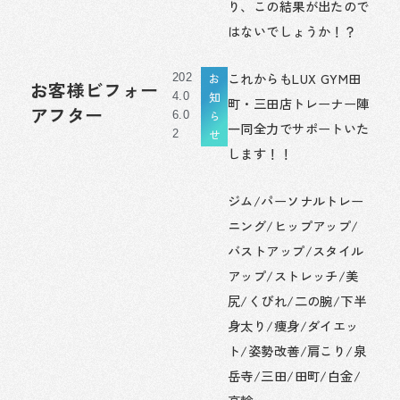
り、この結果が出たので
はないでしょうか！？
これからもLUX GYM田
お
202
お客様ビフォー
知
4.0
町・三田店トレーナー陣
アフター
ら
6.0
一同全力でサポートいた
せ
2
します！！
ジム/パーソナルトレー
ニング/ヒップアップ/
バストアップ/スタイル
アップ/ストレッチ/美
尻/くびれ/二の腕/下半
身太り/痩身/ダイエッ
ト/姿勢改善/肩こり/泉
岳寺/三田/田町/白金/