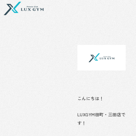
内
容
を
ス
キ
ッ
プ
こんにちは！
LUXGYM田町・三田店で
す！