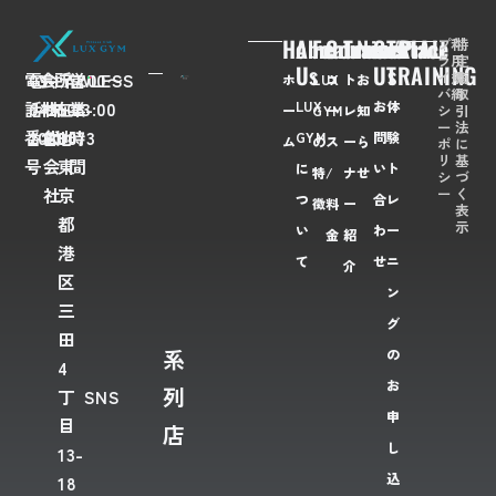
Home
About
Feaures
Course/Price
Trainer
News
Contact
TRIAL
プ
利
特
ラ
用
定
Us
Us
TRAINING
イ
規
商
電
03-
会
FLAWLESS
所
〒
営
7:00〜
ホ
LUX
コ
ト
お
バ
約
取
LUX
お
体
話
6435-
社
株
在
108-
業
23:00
シ
引
ー
GYM
ー
レ
知
ー
法
番
2028
名
式
地
0073
時
GYM
問
験
ム
の
ス
ー
ら
ポ
に
リ
基
号
会
東
間
に
い
ト
特
/
ナ
せ
シ
づ
ー
く
社
京
つ
合
レ
徴
料
ー
表
都
示
い
わ
ー
金
紹
港
て
せ
ニ
介
区
ン
三
グ
田
系
の
4
お
列
丁
SNS
申
目
店
し
13-
込
18