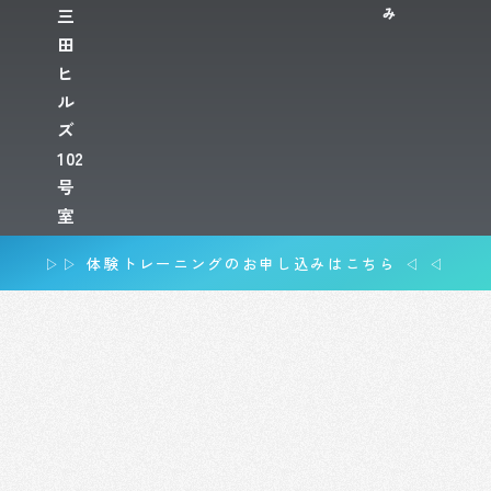
み
三
田
ヒ
ル
ズ
102
号
室
▷▷ 体験トレーニングのお申し込みはこちら ◁ ◁