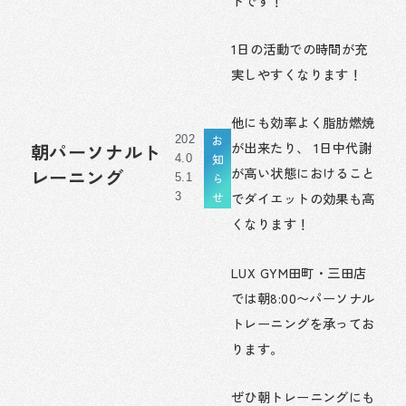
トです！
1日の活動での時間が充
実しやすくなります！
他にも効率よく脂肪燃焼
お
202
が出来たり、 1日中代謝
朝パーソナルト
知
4.0
が高い状態におけること
レーニング
ら
5.1
せ
でダイエットの効果も高
3
くなります！
LUX GYM田町・三田店
では朝8:00〜パーソナル
トレーニングを承ってお
ります。
ぜひ朝トレーニングにも