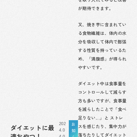
が期待できます。
又、焼き芋に含まれてい
る食物繊維は、体内の水
分を吸収して体内で膨張
する性質を持っているた
め、「満腹感」が得られ
やすいです。
ダイエット中は食事量を
コントロールして減らす
方も多いですが、食事量
を減らしたことで「食べ
足りない…」と ストレ
お
202
スを感じたり、集中力が
ダイエットに最
知
4.0
落ちたりしてダイエット
適おやつ！
ら
4.0