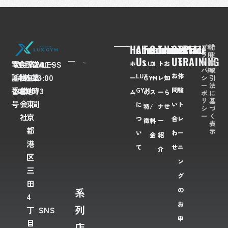
Home
About
Feaures
Course/Price
Trainer
News
Contact
TRIAL
プ
利
特
ラ
用
定
Us
Us
TRAINING
イ
規
商
電
03-
会
FLAWLESS
所
〒
営
7:00〜
ホ
LUX
コ
ト
お
バ
約
取
LUX
お
体
話
6435-
社
株
在
108-
業
23:00
シ
引
ー
GYM
ー
レ
知
ー
法
番
2028
名
式
地
0073
時
GYM
問
験
ム
の
ス
ー
ら
ポ
に
リ
基
号
会
東
間
に
い
ト
特
/
ナ
せ
シ
づ
ー
く
社
京
つ
合
レ
徴
料
ー
表
都
示
い
わ
ー
金
紹
港
て
せ
ニ
介
区
ン
三
グ
田
系
の
4
お
列
丁
SNS
申
目
店