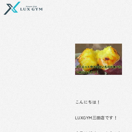
内
容
を
ス
キ
ッ
プ
こんにちは！
LUXGYM三田店です！