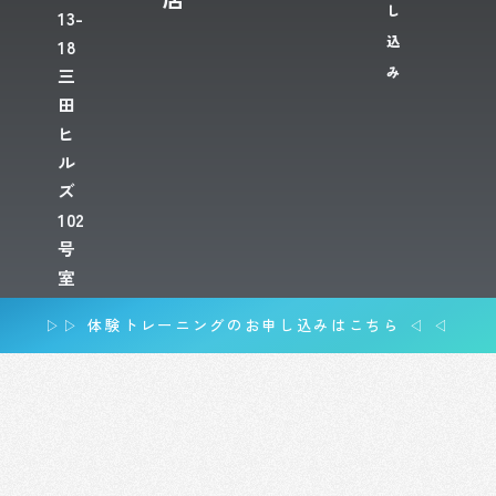
し
13-
込
18
み
三
田
ヒ
ル
ズ
102
号
室
▷▷ 体験トレーニングのお申し込みはこちら ◁ ◁