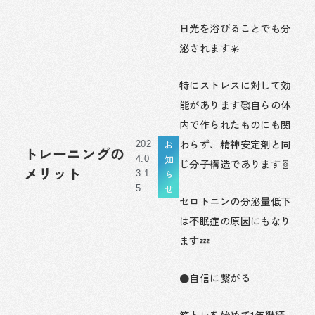
日光を浴びることでも分
泌されます☀️
特にストレスに対して効
能があります🥰自らの体
内で作られたものにも関
わらず、精神安定剤と同
お
202
トレーニングの
知
4.0
じ分子構造であります🧬
メリット
ら
3.1
せ
5
セロトニンの分泌量低下
は不眠症の原因にもなり
ます💤
●自信に繋がる
筋トレを始めて1年継続