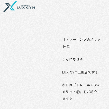
内
容
を
ス
キ
ッ
プ
【トレーニングのメリッ
ト②】
こんにちは🌞
LUX GYM三田店です！
本日は「トレーニングの
メリット②」をご紹介し
ます♪