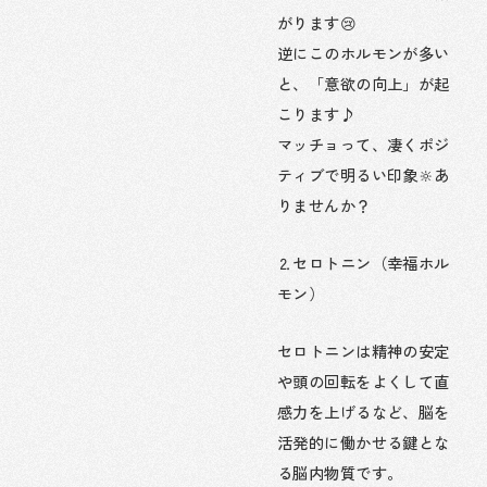
がります😢
逆にこのホルモンが多い
と、「意欲の向上」が起
こります♪
マッチョって、凄くポジ
ティブで明るい印象🔆あ
りませんか？
⒉セロトニン（幸福ホル
モン）
セロトニンは精神の安定
や頭の回転をよくして直
感力を上げるなど、脳を
活発的に働かせる鍵とな
る脳内物質です。