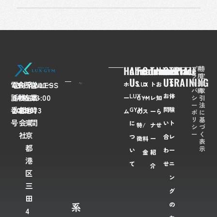
Home
About
Feaures
Course/Price
Trainer
News
Contact
TRIAL
プ
利
特
ラ
用
定
Us
Us
TRAINING
イ
規
商
電
03-
会
FLAWLESS
所
〒
営
7:00〜
ホ
LUX
コ
ト
お
バ
約
取
LUX
お
体
話
6435-
社
株
在
108-
業
23:00
シ
引
ー
GYM
ー
レ
知
ー
法
番
2028
名
式
地
0073
時
GYM
問
験
ム
の
ス
ー
ら
ポ
に
リ
基
号
会
東
間
に
い
ト
特
/
ナ
せ
シ
づ
ー
く
社
京
つ
合
レ
徴
料
ー
表
都
示
い
わ
ー
金
紹
港
て
せ
ニ
介
区
ン
三
グ
田
系
の
4