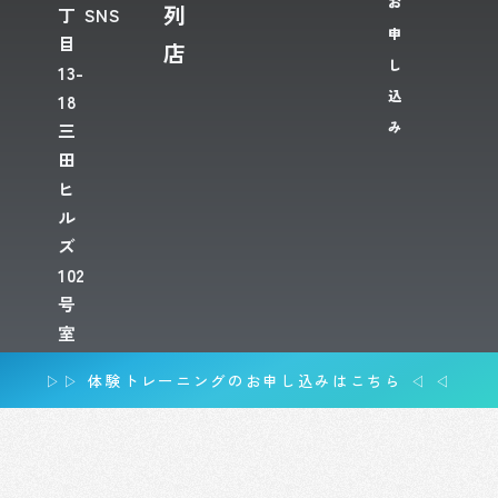
お
列
丁
SNS
申
目
店
し
13-
込
18
み
三
田
ヒ
ル
ズ
102
号
室
▷▷ 体験トレーニングのお申し込みはこちら ◁ ◁