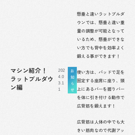
懸垂と違いラットプルダ
ウンでは、懸垂と違い重
量の調整が可能となって
いるため、懸垂ができな
い方でも背中を効率よく
鍛える事ができます！
マシン紹介！
お
202
使い方は、パッドで足を
知
ラットプルダウ
4.0
固定する座席に座り、頭
ら
3.1
ン編
上にあるバーを握りバー
せ
1
を体に引き付ける動作で
広背筋を鍛えます！
広背筋は人体の中でも大
きい筋肉なので代謝アッ