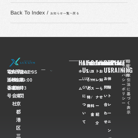
Back To Index
/
お知らせ一覧へ戻る
Home
About
Feaures
Course/Price
Trainer
News
Contact
TRIAL
プ
利
特
ラ
用
定
Us
Us
TRAINING
イ
規
商
電
03-
会
FLAWLESS
所
〒
営
7:00〜
ホ
LUX
コ
ト
お
バ
約
取
LUX
お
体
話
6435-
社
株
在
108-
業
23:00
シ
引
ー
GYM
ー
レ
知
ー
法
番
2028
名
式
地
0073
時
GYM
問
験
ム
の
ス
ー
ら
ポ
に
リ
基
号
会
東
間
に
い
ト
特
/
ナ
せ
シ
づ
ー
く
社
京
つ
合
レ
徴
料
ー
表
都
示
い
わ
ー
金
紹
港
て
せ
ニ
介
区
ン
三