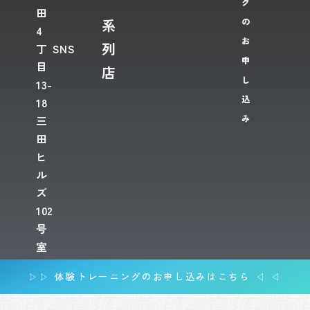
グ
田
系
の
4
お
列
丁
SNS
申
目
店
し
13-
込
18
み
三
田
ヒ
ル
ズ
102
号
室
▷▷ 体験トレーニングのお申し込みはこちら ◁ ◁