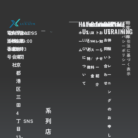
Home
About
Feaures
Course/Price
Trainer
News
Contact
TRIAL
プ
利
特
ラ
用
定
Us
Us
TRAINING
イ
規
商
電
03-
会
FLAWLESS
所
〒
営
7:00〜
ホ
LUX
コ
ト
お
バ
約
取
LUX
お
体
話
6435-
社
株
在
108-
業
23:00
シ
引
ー
GYM
ー
レ
知
ー
法
番
2028
名
式
地
0073
時
GYM
問
験
ム
の
ス
ー
ら
ポ
に
リ
基
号
会
東
間
に
い
ト
特
/
ナ
せ
シ
づ
ー
く
社
京
つ
合
レ
徴
料
ー
表
都
示
い
わ
ー
金
紹
港
て
せ
ニ
介
区
ン
三
グ
田
系
の
4
お
列
丁
SNS
申
目
店
し
13-