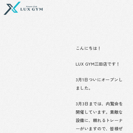
内
容
を
ス
キ
ッ
プ
こんにちは！
LUX GYM三田店です！
3月1日ついにオープンし
ました。
3月3日までは、内覧会を
開催しています。素敵な
設備に、頼れるトレーナ
ーがいますので、皆様ぜ