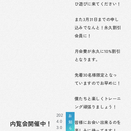
ひ遊びに来てください！
また3月31日までの申し
込みでなんと！永久割引
会員に！
月会費が永久に10%割引
となります。
先着30名様限定となっ
ていますのでお早めに！
僕たちと楽しくトレーニ
ング頑張りましょう！
お
202
知
皆様にお会い出来るのを
内覧会開催中！
4.0
ら
3.0
楽しみに待ってます！