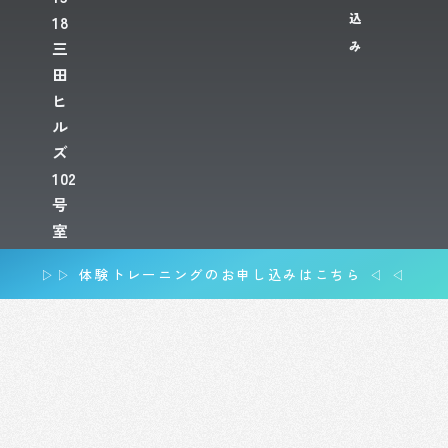
込
18
み
三
田
ヒ
ル
ズ
102
号
室
▷▷ 体験トレーニングのお申し込みはこちら ◁ ◁